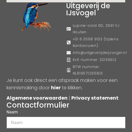
Uitgeverij de
IJsvogel
Lupine-oord 6D, 3991 VJ
Houten
+31 6 3568 9133 (tijdens
kantooruren)
info@uitgeverijdeijsvogel.nl
KvK nummer: 32136612
BTW nummer:
NL819571295B01
Je kunt ook direct een afspraak maken voor een
kennismaking door
hier
te klikken.
Algemene voorwaarden
|
Privacy statement
.
Contactformulier
Naam